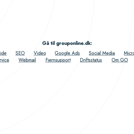
Gå til grouponline.dk
:
ide
SEO
Video
Google Ads
Social Media
Micr
rvice
Webmail
Fjernsupport
Driftsstatus
Om GO